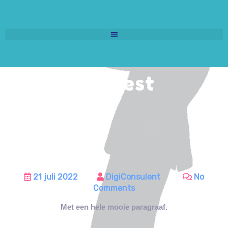
Heel gaaf test
bericht
21 juli 2022
DigiConsulent
No
Comments
Met een hele mooie paragraaf.